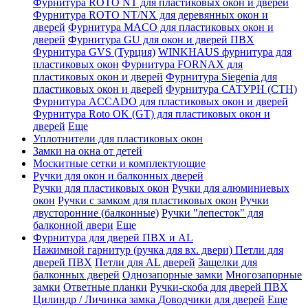
Фурнитура ROTO NT для пластиковых окон и дверей
Фурнитура ROTO NT/NX для деревянных окон и
дверей
Фурнитура MACO для пластиковых окон и
дверей
Фурнитура GU для окон и дверей ПВХ
Фурнитура GVS (Турция)
WINKHAUS фурнитура для
пластиковых окон
Фурнитура FORNAX для
пластиковых окон и дверей
Фурнитура Siegenia для
пластиковых окон и дверей
Фурнитура САТУРН (СТН)
Фурнитура ACCADO для пластиковых окон и дверей
Фурнитура Roto OK (GT) для пластиковых окон и
дверей
Еще
Уплотнители для пластиковых окон
Замки на окна от детей
Москитные сетки и комплектующие
Ручки для окон и балконных дверей
Ручки для пластиковых окон
Ручки для алюминиевых
окон
Ручки с замком для пластиковых окон
Ручки
двусторонние (балконные)
Ручки "лепесток" для
балконной двери
Еще
Фурнитура для дверей ПВХ и AL
Нажимной гарнитур (ручка для вх. двери)
Петли для
дверей ПВХ
Петли для AL дверей
Защелки для
балконных дверей
Однозапорные замки
Многозапорные
замки
Ответные планки
Ручки-скоба для дверей ПВХ
Цилиндр / Личинка замка
Доводчики для дверей
Еще