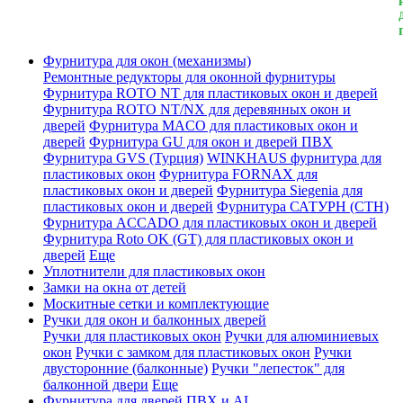
Фурнитура для окон (механизмы)
Ремонтные редукторы для оконной фурнитуры
Фурнитура ROTO NT для пластиковых окон и дверей
Фурнитура ROTO NT/NX для деревянных окон и
дверей
Фурнитура MACO для пластиковых окон и
дверей
Фурнитура GU для окон и дверей ПВХ
Фурнитура GVS (Турция)
WINKHAUS фурнитура для
пластиковых окон
Фурнитура FORNAX для
пластиковых окон и дверей
Фурнитура Siegenia для
пластиковых окон и дверей
Фурнитура САТУРН (СТН)
Фурнитура ACCADO для пластиковых окон и дверей
Фурнитура Roto OK (GT) для пластиковых окон и
дверей
Еще
Уплотнители для пластиковых окон
Замки на окна от детей
Москитные сетки и комплектующие
Ручки для окон и балконных дверей
Ручки для пластиковых окон
Ручки для алюминиевых
окон
Ручки с замком для пластиковых окон
Ручки
двусторонние (балконные)
Ручки "лепесток" для
балконной двери
Еще
Фурнитура для дверей ПВХ и AL