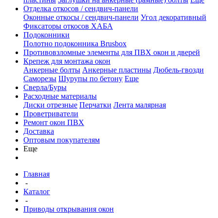
Отделка откосов / сендвич-панели
Оконные откосы / сендвич-панели
Угол декоративный
Фиксаторы откосов ХАБА
Подоконники
Полотно подоконника Brusbox
Противовзломные элементы для ПВХ окон и дверей
Крепеж для монтажа окон
Анкерные болты
Анкерные пластины
Дюбель-гвозди
Саморезы
Шурупы по бетону
Еще
Сверла/Буры
Расходные материалы
Диски отрезные
Перчатки
Лента малярная
Проветриватели
Ремонт окон ПВХ
Доставка
Оптовым покупателям
Еще
Главная
-
Каталог
-
Приводы открывания окон