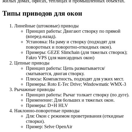
жилых домах, офисах, теплицах и промышленных объектах.
Типы приводов для окон
Линейные (штоковые) приводы
Принцип работы: Двигают створку по прямой
(вперед-назад).
Установка: На раму и створку (подходят для
поворотных и поворотно-откидных окон).
Примеры: GEZE Slimchain (для тяжелых створок);
Fakro VPS (для мансардных окон)
Цепные приводы
Принцип работы: Цепь разматывается/
сматывается, двигая створку.
Плюсы: Компактность, подходят для узких мест.
Примеры: Roto E-Tec Drive; Windowmatic WMX-3
Рычажные приводы
Принцип работы: Рычаг толкает створку (по дуге).
Применение: Для больших и тяжелых окон.
Примеры: D+H HLV
Наклонно-поворотные приводы
Для: Окон с режимом проветривания (откидные
створки).
Пример: Selve OpenAir