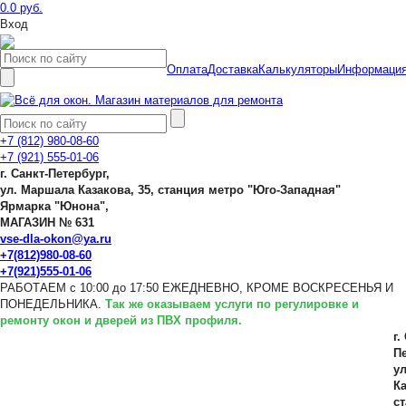
0.0 руб.
Вход
Оплата
Доставка
Калькуляторы
Информаци
+7 (812) 980-08-60
+7 (921) 555-01-06
г. Санкт-Петербург,
ул. Маршала Казакова, 35, станция метро "Юго-Западная"
Ярмарка "Юнона",
МАГАЗИН № 631
vse-dla-okon@ya.ru
+7(812)980-08-60
+7(921)555-01-06
РАБОТАЕМ с 10:00 до 17:50 ЕЖЕДНЕВНО, КРОМЕ ВОСКРЕСЕНЬЯ И
ПОНЕДЕЛЬНИКА.
Так же оказываем услуги по регулировке и
ремонту окон и дверей из ПВХ профиля.
г.
Пе
у
Ка
с