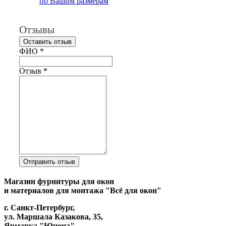
по Вашим размерам
Отзывы
Оставить отзыв
Ваш отзыв был отправлен!
ФИО
*
Отзыв
*
Отправить отзыв
Магазин фурнитуры для окон
и материалов для монтажа "Всё для окон"
г. Санкт-Петербург,
ул. Маршала Казакова, 35,
Ярмарка "Юнона",