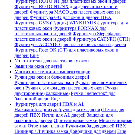
Фурнитура ROTO NT для пластиковых окон и дверей
Фурнитура ROTO NT/NX для деревянных окон и
дверей
Фурнитура MACO для пластиковых окон и
дверей
Фурнитура GU для окон и дверей ПВХ
Фурнитура GVS (Турция)
WINKHAUS фурнитура для
пластиковых окон
Фурнитура FORNAX для
пластиковых окон и дверей
Фурнитура Siegenia для
пластиковых окон и дверей
Фурнитура САТУРН (СТН)
Фурнитура ACCADO для пластиковых окон и дверей
Фурнитура Roto OK (GT) для пластиковых окон и
дверей
Еще
Уплотнители для пластиковых окон
Замки на окна от детей
Москитные сетки и комплектующие
Ручки для окон и балконных дверей
Ручки для пластиковых окон
Ручки для алюминиевых
окон
Ручки с замком для пластиковых окон
Ручки
двусторонние (балконные)
Ручки "лепесток" для
балконной двери
Еще
Фурнитура для дверей ПВХ и AL
Нажимной гарнитур (ручка для вх. двери)
Петли для
дверей ПВХ
Петли для AL дверей
Защелки для
балконных дверей
Однозапорные замки
Многозапорные
замки
Ответные планки
Ручки-скоба для дверей ПВХ
Цилиндр / Личинка замка
Доводчики для дверей
Еще