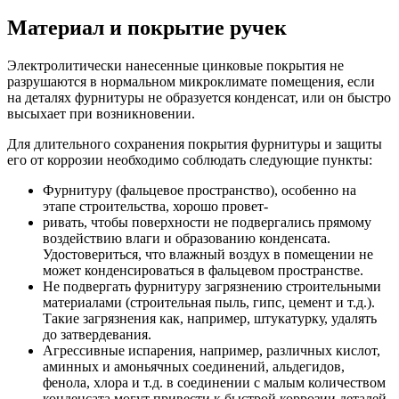
Материал и покрытие ручек
Электролитически нанесенные цинковые покрытия не
разрушаются в нормальном микроклимате помещения, если
на деталях фурнитуры не образуется конденсат, или он быстро
высыхает при возникновении.
Для длительного сохранения покрытия фурнитуры и защиты
его от коррозии необходимо соблюдать следующие пункты:
Фурнитуру (фальцевое пространство), особенно на
этапе строительства, хорошо провет-
ривать, чтобы поверхности не подвергались прямому
воздействию влаги и образованию конденсата.
Удостовериться, что влажный воздух в помещении не
может конденсироваться в фальцевом пространстве.
Не подвергать фурнитуру загрязнению строительными
материалами (строительная пыль, гипс, цемент и т.д.).
Такие загрязнения как, например, штукатурку, удалять
до затвердевания.
Агрессивные испарения, например, различных кислот,
аминных и амоньячных соединений, альдегидов,
фенола, хлора и т.д. в соединении с малым количеством
конденсата могут привести к быстрой коррозии деталей