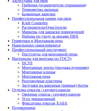
Аксессуары для окон
Гребенки (ограничители открывания)
Термометры оконные
Балконные защелки
Профессиональная химия для окон
Клей Cosmofen
Растворители/Очистители
Маркеры для закраски повреждений
Наборы по уходу за окнами ПВХ
Герметики и Монтажная пена
Нащельники самоклеящиеся
Профессиональный инструмент
Пистолеты для монтажной пены
Материалы для монтажа по ГОСТу
ПСУЛ
Монтажные ленты (продажа рулонами)
Монтажные клинья
Монтажная пена
Рихтовочные пластины
Заглушки на анкерные (рамные) болты
Отделка откосов / сендвич-панели
Оконные откосы / сендвич-панели
Угол декоративный
Фиксаторы откосов ХАБА
Подоконники