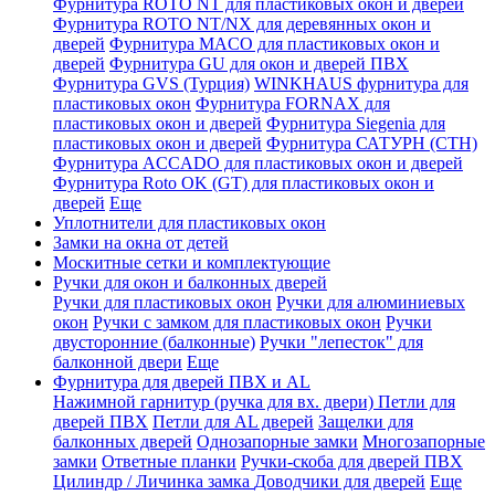
Фурнитура ROTO NT для пластиковых окон и дверей
Фурнитура ROTO NT/NX для деревянных окон и
дверей
Фурнитура MACO для пластиковых окон и
дверей
Фурнитура GU для окон и дверей ПВХ
Фурнитура GVS (Турция)
WINKHAUS фурнитура для
пластиковых окон
Фурнитура FORNAX для
пластиковых окон и дверей
Фурнитура Siegenia для
пластиковых окон и дверей
Фурнитура САТУРН (СТН)
Фурнитура ACCADO для пластиковых окон и дверей
Фурнитура Roto OK (GT) для пластиковых окон и
дверей
Еще
Уплотнители для пластиковых окон
Замки на окна от детей
Москитные сетки и комплектующие
Ручки для окон и балконных дверей
Ручки для пластиковых окон
Ручки для алюминиевых
окон
Ручки с замком для пластиковых окон
Ручки
двусторонние (балконные)
Ручки "лепесток" для
балконной двери
Еще
Фурнитура для дверей ПВХ и AL
Нажимной гарнитур (ручка для вх. двери)
Петли для
дверей ПВХ
Петли для AL дверей
Защелки для
балконных дверей
Однозапорные замки
Многозапорные
замки
Ответные планки
Ручки-скоба для дверей ПВХ
Цилиндр / Личинка замка
Доводчики для дверей
Еще