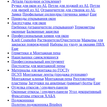
Детали (холодное остекление)
Ручки для окон из AL
Петли для лоджий из AL
Петли
для дверей из AL
Ограничители для створок из AL
Замки
Профильные цилиндры (личинка замка)
Еще
Приводы открывания окон
Аксессуары для окон
Гребенки (ограничители открывания)
Термометры
оконные
Балконные защелки
Профессиональная химия для окон
Клей Cosmofen
Растворители/Очистители
Маркеры для
закраски повреждений
Наборы по уходу за окнами ПВХ
Еще
Герметики и Монтажная пена
Нащельники самоклеящиеся
Профессиональный инструмент
Пистолеты для монтажной пены
Материалы для монтажа по ГОСТу
ПСУЛ
Монтажные ленты (продажа рулонами)
Монтажные клинья
Монтажная пена
Рихтовочные
пластины
Заглушки на анкерные (рамные) болты
Еще
Отделка откосов / сендвич-панели
Оконные откосы / сендвич-панели
Угол декоративный
Фиксаторы откосов ХАБА
Подоконники
Полотно подоконника Brusbox