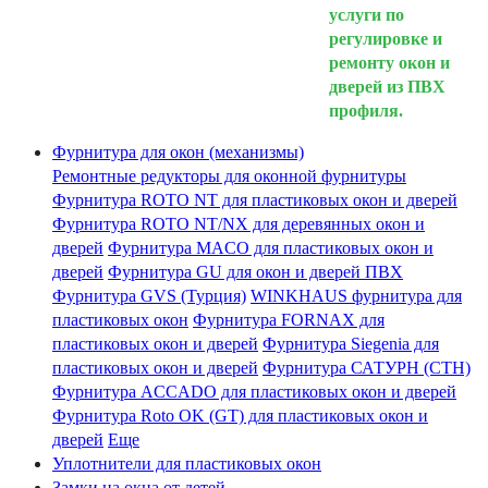
услуги по
регулировке и
ремонту окон и
дверей из ПВХ
профиля.
Фурнитура для окон (механизмы)
Ремонтные редукторы для оконной фурнитуры
Фурнитура ROTO NT для пластиковых окон и дверей
Фурнитура ROTO NT/NX для деревянных окон и
дверей
Фурнитура MACO для пластиковых окон и
дверей
Фурнитура GU для окон и дверей ПВХ
Фурнитура GVS (Турция)
WINKHAUS фурнитура для
пластиковых окон
Фурнитура FORNAX для
пластиковых окон и дверей
Фурнитура Siegenia для
пластиковых окон и дверей
Фурнитура САТУРН (СТН)
Фурнитура ACCADO для пластиковых окон и дверей
Фурнитура Roto OK (GT) для пластиковых окон и
дверей
Еще
Уплотнители для пластиковых окон
Замки на окна от детей