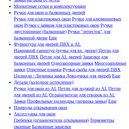
Москитные сетки и комплектующие
Ручки для окон и балконных дверей
Ручки для пластиковых окон
Ручки для алюминиевых
окон
Ручки с замком для пластиковых окон
Ручки
двусторонние (балконные)
Ручки "лепесток" для
балконной двери
Еще
Фурнитура для дверей ПВХ и AL
Нажимной гарнитур (ручка для вх. двери)
Петли для
дверей ПВХ
Петли для AL дверей
Защелки для
балконных дверей
Однозапорные замки
Многозапорные
замки
Ответные планки
Ручки-скоба для дверей ПВХ
Цилиндр / Личинка замка
Доводчики для дверей
Еще
Детали (холодное остекление)
Ручки для окон из AL
Петли для лоджий из AL
Петли
для дверей из AL
Ограничители для створок из AL
Замки
Профильные цилиндры (личинка замка)
Еще
Приводы открывания окон
Аксессуары для окон
Гребенки (ограничители открывания)
Термометры
оконные
Балконные защелки