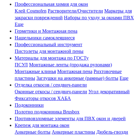
Профессиональная химия для окон
Клей Cosmofen
Растворители/Очистители
Маркеры для
закраски повреждений
Наборы по уходу за окнами ПВХ
Еще
Герметики и Монтажная пена
Нащельники самоклеящиеся
Профессиональный инструмент
Пистолеты для монтажной пены
Материалы для монтажа по ГОСТу
ПСУЛ
Монтажные ленты (продажа рулонами)
Монтажные клинья
Монтажная пена
Рихтовочные
пластины
Заглушки на анкерные (рамные) болты
Еще
Отделка откосов / сендвич-панели
Оконные откосы / сендвич-панели
Угол декоративный
Фиксаторы откосов ХАБА
Подоконники
Полотно подоконника Brusbox
Противовзломные элементы для ПВХ окон и дверей
Крепеж для монтажа окон
Анкерные болты
Анкерные пластины
Дюбель-гвозди